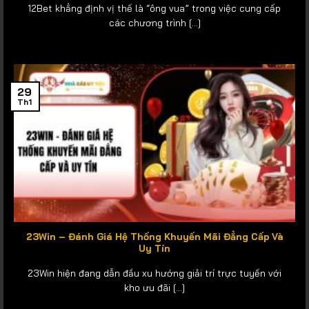
12Bet khẳng định vị thế là “ông vua” trong việc cung cấp
các chương trình [...]
29
Th1
23Win – Đánh Giá Hệ Thống Khuyến Mãi Đẳng Cấp Và
Uy Tín
23Win hiện đang dẫn đầu xu hướng giải trí trực tuyến với
kho ưu đãi [...]