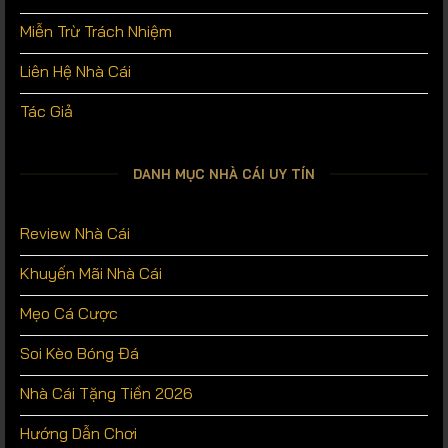
Miễn Trừ Trách Nhiệm
Liên Hệ Nhà Cái
Tác Giả
DANH MỤC NHÀ CÁI UY TÍN
Review Nhà Cái
Khuyến Mãi Nhà Cái
Mẹo Cá Cược
Soi Kèo Bóng Đá
Nhà Cái Tặng Tiền 2026
Hướng Dẫn Chơi