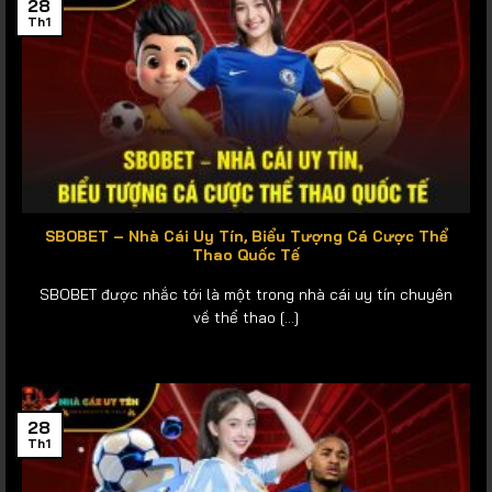
28
Th1
SBOBET – Nhà Cái Uy Tín, Biểu Tượng Cá Cược Thể
Thao Quốc Tế
SBOBET được nhắc tới là một trong nhà cái uy tín chuyên
về thể thao [...]
28
Th1