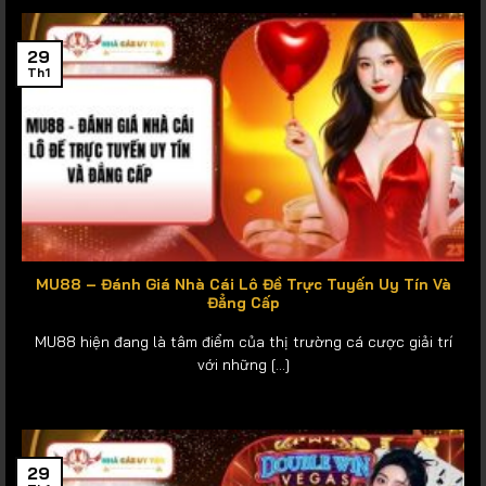
29
Th1
MU88 – Đánh Giá Nhà Cái Lô Đề Trực Tuyến Uy Tín Và
Đẳng Cấp
MU88 hiện đang là tâm điểm của thị trường cá cược giải trí
với những [...]
29