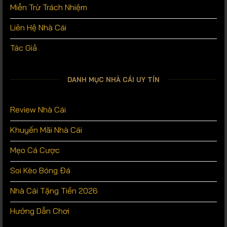
Miễn Trừ Trách Nhiệm
Liên Hệ Nhà Cái
Tác Giả
DANH MỤC NHÀ CÁI UY TÍN
Review Nhà Cái
Khuyến Mãi Nhà Cái
Mẹo Cá Cược
Soi Kèo Bóng Đá
Nhà Cái Tặng Tiền 2026
Hướng Dẫn Chơi