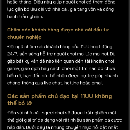
hoặc tháng. Điều này giúp người chơi có thêm động
lực gắn bó lâu dài với nhà cái, gia tăng vốn và đồng
hành trải nghiệm.
Chăm sóc khách hàng được nhà cái đầu tư
chuyên nghiệp
Đội ngũ chăm sóc khách hàng của 11UU hoạt động
24/7, sẵn sàng hỗ trợ người chơi mọi lúc mọi nơi. Dù
gặp bất kỳ vấn đề nào liên quan đến tài khoản chơi
game, giao dịch hay cách chơi một trò nào đó chưa
hiểu rõ, bạn đều có thể nhận được sự trợ giúp nhanh
chóng thông qua live chat, hotline hoặc email.
Các sản phẩm chủ đạo tại 11UU không
thể bỏ lỡ
Đến với nhà cái, người chơi sẽ được trải nghiệm một
thế giới giải trí đa dạng với rất nhiều sản phẩm cá cược
hấp dẫn. Dưới đây là những chuyên mục nổi bật nhất