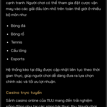
cạnh tranh. Người chơi có thể tham gia đặt cược vận
may vào các giải đấu lớn nhỏ trên toàn thế giới ở nhiều
bộ môn như:
Bóng đá
Bóng rổ
Tennis
Cầu lông
Esports
Hệ thống kèo tại đây được cập nhật liên tục theo thời
gian thực, giúp người chơi dễ dàng đưa ra lựa chọn
chính xác và tối ưu lợi nhuận.
Casino trực tuyến
Sảnh casino online của 11UU mang đến trải nghiệm
sống động như tại các sòng bài thực thụ. Người chơi