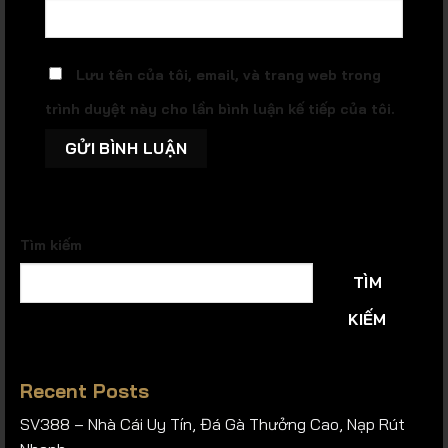
Lưu tên của tôi, email, và trang web trong
trình duyệt này cho lần bình luận kế tiếp của tôi.
Tìm kiếm
TÌM
KIẾM
Recent Posts
SV388 – Nhà Cái Uy Tín, Đá Gà Thưởng Cao, Nạp Rút