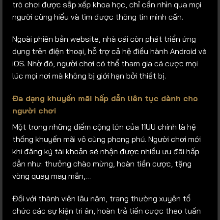
trò chơi được sắp xếp khoa học, chỉ cần nhìn qua mọi
người cũng hiểu và tìm được thông tin mình cần.
Ngoài phiên bản website, nhà cái còn phát triển ứng
dụng trên điện thoại, hỗ trợ cả hệ điều hành Android và
iOS. Nhờ đó, người chơi có thể tham gia cá cược mọi
lúc mọi nơi mà không bị giới hạn bởi thiết bị.
Đa dạng khuyến mãi hấp dẫn liên tục dành cho
người chơi
Một trong những điểm cộng lớn của 11UU chính là hệ
thống khuyến mãi vô cùng phong phú. Người chơi mới
khi đăng ký tài khoản sẽ nhận được nhiều ưu đãi hấp
dẫn như: thưởng chào mừng, hoàn tiền cược, tặng
vòng quay may mắn,…
Đối với thành viên lâu năm, trang thường xuyên tổ
chức các sự kiện tri ân, hoàn trả tiền cược theo tuần